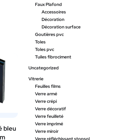
Faux Plafond
Accessoires
Décoration
Décoration surface
Goutières pvc
Toles
Toles pvc
Tuiles fibrociment
Uncategorized
Vitrerie
Feuilles films
Verre armé
Verre crépi
Verre décoratif
Verre feuilleté
Verre imprimé
é bleu
Verre miroir
mm
Verre réfléchissant stopsol