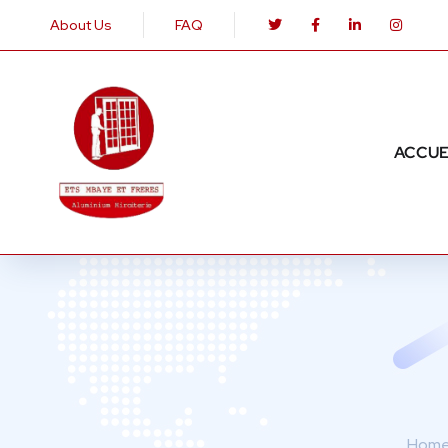
About Us
FAQ
ACCUE
Hom