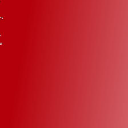
t
es
s
se