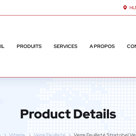
HLM
IL
PRODUITS
SERVICES
A PROPOS
CO
Product Details
e
Vitrerie
Verre Feuilleté
Verre Feuilleté Stratobel V