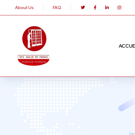
About Us
FAQ
ACCUE
H