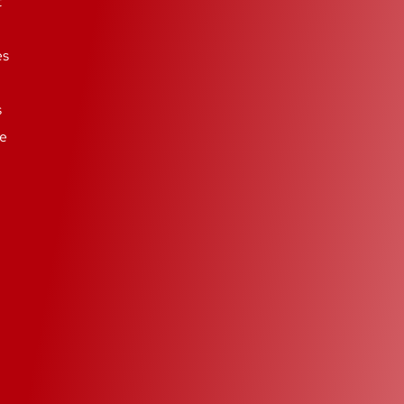
t
es
s
se