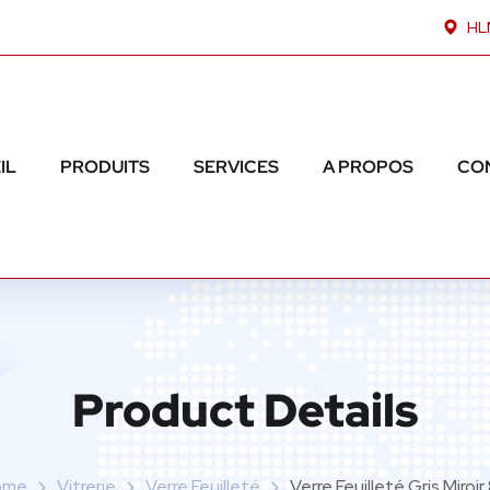
HLM
IL
PRODUITS
SERVICES
A PROPOS
CO
Product Details
ome
Vitrerie
Verre Feuilleté
Verre Feuilleté Gris Miroi