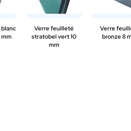
é blanc
Verre feuilleté
Verre feuil
8 mm
stratobel vert 10
bronze 8
mm