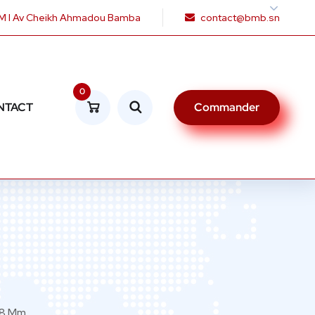
 I Av Cheikh Ahmadou Bamba
contact@bmb.sn
0
NTACT
Commander
r 8 Mm