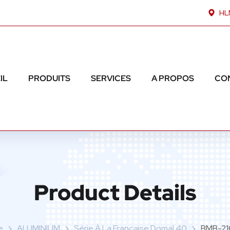
HLM
IL
PRODUITS
SERVICES
A PROPOS
CO
Product Details
e
ALUMINIUM
Série À La Française Domal 40
BMB-21