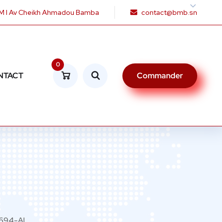
 I Av Cheikh Ahmadou Bamba
contact@bmb.sn
0
NTACT
Commander
694-AL