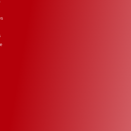
t
es
s
se