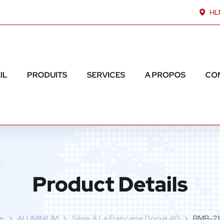
HLM
IL
PRODUITS
SERVICES
A PROPOS
CO
Product Details
e
ALUMINIUM
Série À La Française Domal 40
BMB-21