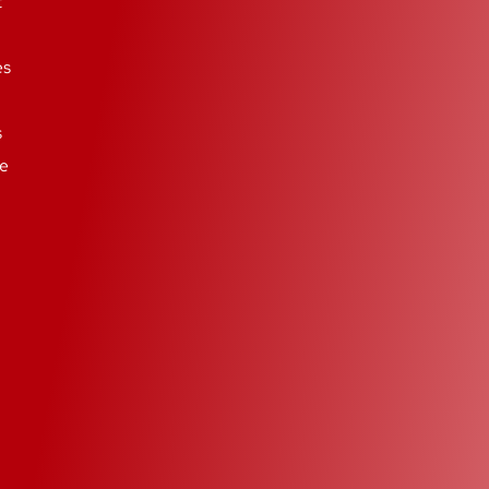
t
es
s
se