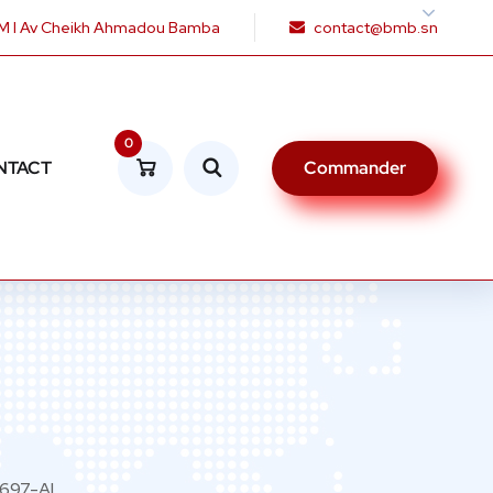
 I Av Cheikh Ahmadou Bamba
contact@bmb.sn
0
NTACT
Commander
697-AL