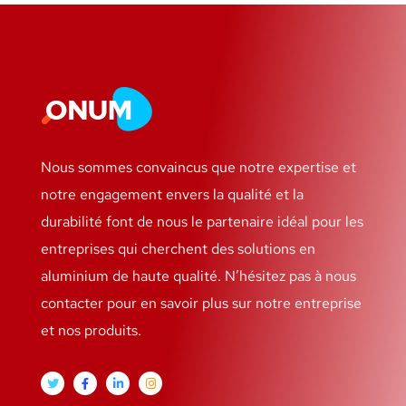
Nous sommes convaincus que notre expertise et
notre engagement envers la qualité et la
durabilité font de nous le partenaire idéal pour les
entreprises qui cherchent des solutions en
aluminium de haute qualité. N’hésitez pas à nous
contacter pour en savoir plus sur notre entreprise
et nos produits.