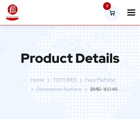
0
Product Details
Home
TOITURES
Faux Plafond
Décoration Surface
BMB-16046