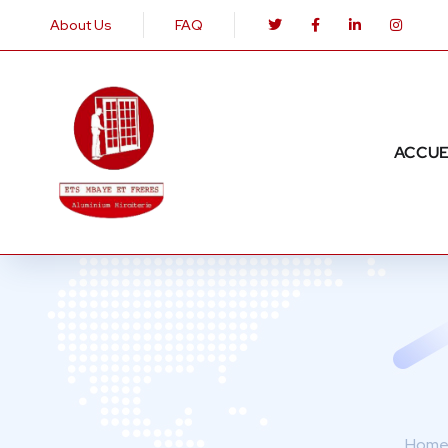
About Us
FAQ
ACCUE
Hom