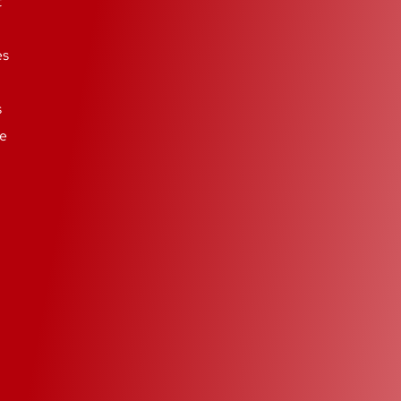
t
es
s
se