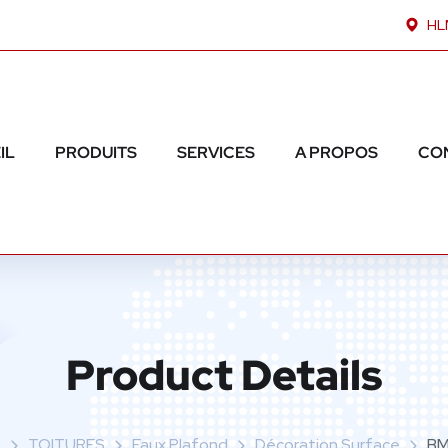
HLM
IL
PRODUITS
SERVICES
A PROPOS
CO
Product Details
e
TOITURES
Faux Plafond
Décoration Surface
BM