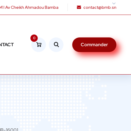
 I Av Cheikh Ahmadou Bamba
contact@bmb.sn
0
NTACT
Commander
B-16001