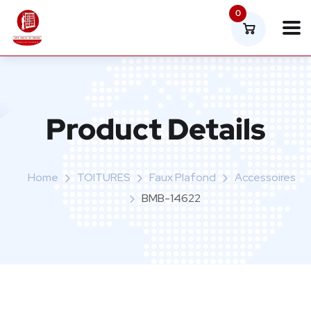
0
Product Details
Home
TOITURES
Faux Plafond
Accessoires
BMB-14622