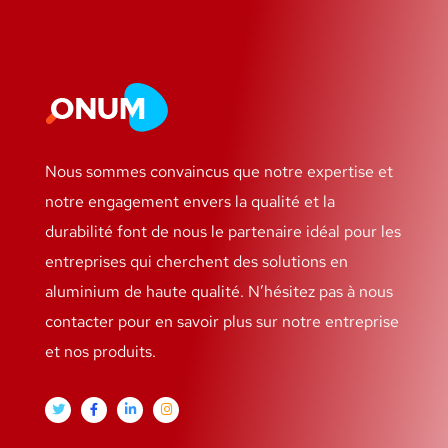
Nous sommes convaincus que notre expertise et
notre engagement envers la qualité et la
durabilité font de nous le partenaire idéal pour les
entreprises qui cherchent des solutions en
aluminium de haute qualité. N’hésitez pas à nous
contacter pour en savoir plus sur notre entreprise
et nos produits.