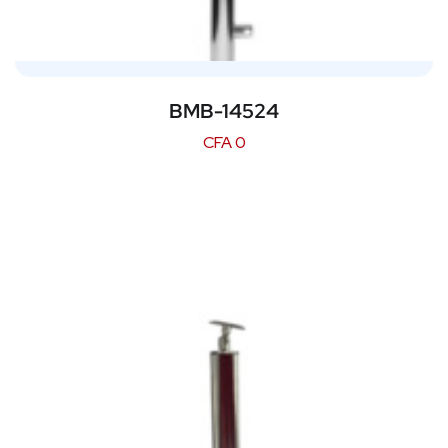
BMB-14524
CFA
0