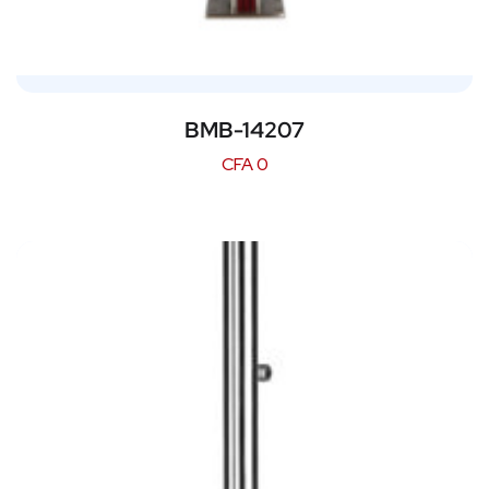
BMB-14207
CFA
0