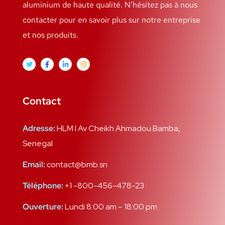
aluminium de haute qualité. N’hésitez pas à nous
contacter pour en savoir plus sur notre entreprise
et nos produits.
Contact
Adresse:
HLM I Av Cheikh Ahmadou Bamba,
Senegal
Email:
contact@bmb.sn
Téléphone:
+1 -800-456-478-23
Ouverture:
Lundi 8:00 am – 18:00 pm