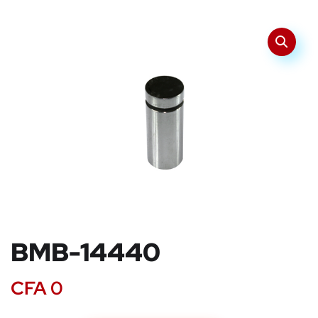
BMB-14440
CFA
0