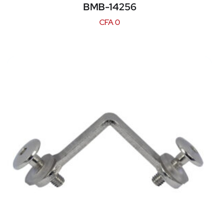
BMB-14256
CFA
0