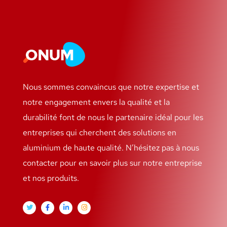
Nous sommes convaincus que notre expertise et
notre engagement envers la qualité et la
durabilité font de nous le partenaire idéal pour les
entreprises qui cherchent des solutions en
aluminium de haute qualité. N’hésitez pas à nous
contacter pour en savoir plus sur notre entreprise
et nos produits.