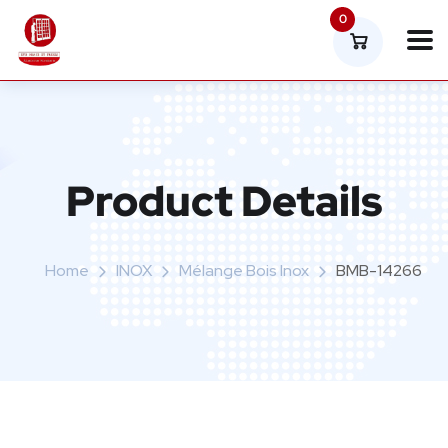
0
Product Details
Home
INOX
Mélange Bois Inox
BMB-14266